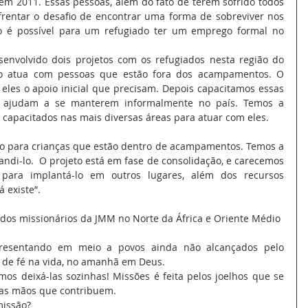
o em 2011. Essas pessoas, além do fato de terem sofrido todos 
frentar o desafio de encontrar uma forma de sobreviver nos 
 é possível para um refugiado ter um emprego formal no 
envolvido dois projetos com os refugiados nesta região do 
to atua com pessoas que estão fora dos acampamentos. O 
 eles o apoio inicial que precisam. Depois capacitamos essas 
 ajudam a se manterem informalmente no país. Temos a 
 capacitados nas mais diversas áreas para atuar com eles.
do para crianças que estão dentro de acampamentos. Temos a 
ndi-lo.  O projeto está em fase de consolidação, e carecemos 
para implantá-lo em outros lugares, além dos recursos 
 existe”.
 dos missionários da JMM no Norte da África e Oriente Médio
resentando em meio a povos ainda não alcançados pelo 
a de fé na vida, no amanhã em Deus.
os deixá-las sozinhas! Missões é feita pelos joelhos que se 
las mãos que contribuem.
missão?