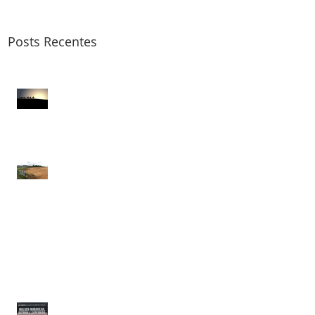
Posts Recentes
Missões no Oriente
Médio
Tudo, no meio do nada!
Rompimento de Represas
A Trindade