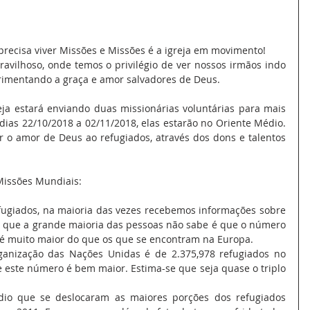
precisa viver Missões e Missões é a igreja em movimento!
vilhoso, onde temos o privilégio de ver nossos irmãos indo 
rimentando a graça e amor salvadores de Deus.
ja estará enviando duas missionárias voluntárias para mais 
ias 22/10/2018 a 02/11/2018, elas estarão no Oriente Médio. 
ar o amor de Deus ao refugiados, através dos dons e talentos 
 Missões Mundiais:
fugiados, na maioria das vezes recebemos informações sobre 
O que a grande maioria das pessoas não sabe é que o número 
 é muito maior do que os que se encontram na Europa. 
anização das Nações Unidas é de 2.375,978 refugiados no 
 este número é bem maior. Estima-se que seja quase o triplo 
dio que se deslocaram as maiores porções dos refugiados 