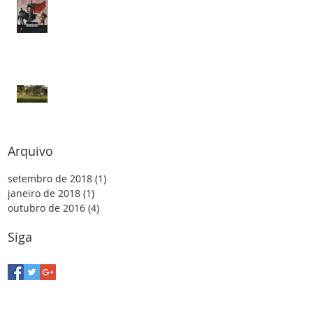
O Super-Homem, a
laranjeira e o
superexcedente
Arquivo
setembro de 2018
(1)
1 post
janeiro de 2018
(1)
1 post
outubro de 2016
(4)
4 posts
Siga