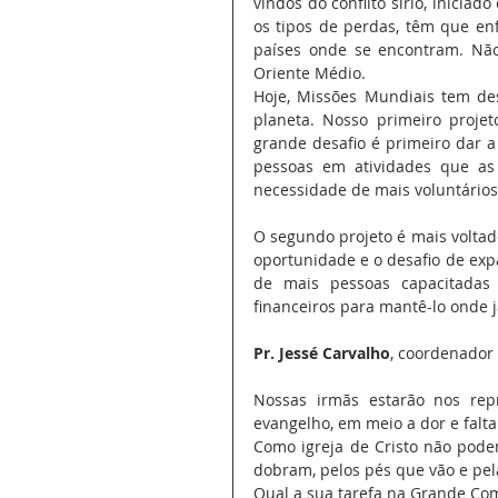
vindos do conflito sírio, iniciad
os tipos de perdas, têm que en
países onde se encontram. Não
Oriente Médio.
Hoje, Missões Mundiais tem des
planeta. Nosso primeiro proje
grande desafio é primeiro dar a
pessoas em atividades que as
necessidade de mais voluntários
O segundo projeto é mais volta
oportunidade e o desafio de expa
de mais pessoas capacitadas 
financeiros para mantê-lo onde já
Pr. Jessé Carvalho
, coordenador
Nossas irmãs estarão nos rep
evangelho, em meio a dor e falt
Como igreja de Cristo não podem
dobram, pelos pés que vão e pe
Qual a sua tarefa na Grande Co