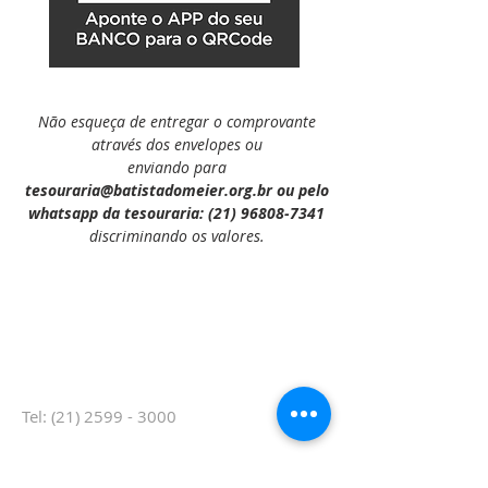
​Não esqueça de entregar o comprovante
através dos envelopes ou
enviando para
tesouraria@batistadomeier.org.br
ou pelo
whatsapp da tesouraria:
(21) 96808-7341
discriminando os valores.
CONTATO
Tel:
(21) 2599 - 3000
Rua Hermengarda, 31 - Méier