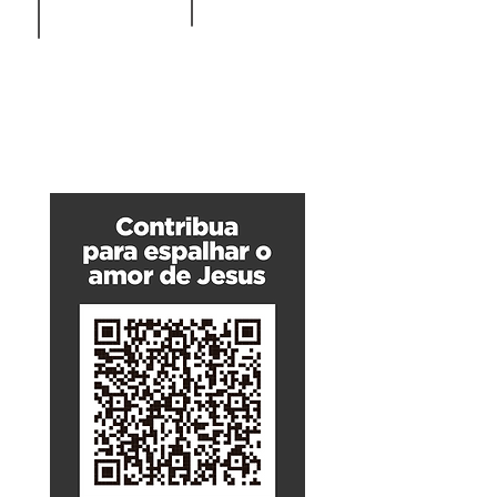
C/C:
C/C:
103.201-
33.000-
1
0