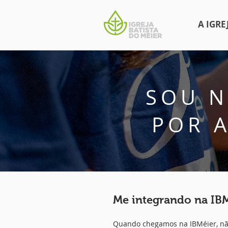
A IGRE
SOU 
POR 
Me integrando na IB
Quando chegamos na IBMéier, não