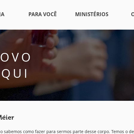
JA
PARA VOCÊ
MINISTÉRIOS
NOVO
AQUI
Méier
 sabemos como fazer para sermos parte desse corpo. Temos o de