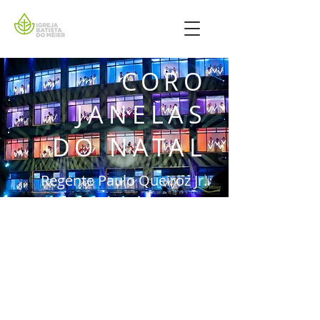
CORO
JANELAS
DO NATAL
Regente Paulo Queiroz Jr.