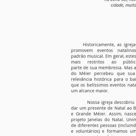
cidade, muit
Historicamente, as igrejas
promovem eventos natalino
padrão musical. Em geral, este
mais restritos ao públ
parte de sua membresia. Mas a 
do Méier percebeu que sua 
relevância histórica para o ba
que os belíssimos eventos nata
um alcance maior.
Nossa igreja descobriu u
dar um presente de Natal ao B
e Grande Méier. Assim, nasc
projeto Janelas do Natal. Uni
de diferentes pessoas (incluind
e voluntários) e formamos um