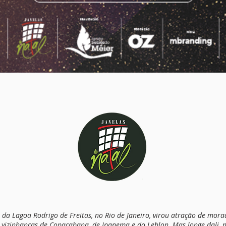
 da Lagoa Rodrigo de Freitas, no Rio de Janeiro, virou atração de mora
s vizinhanças de Copacabana, de Ipanema e do Leblon. Mas longe dali, 