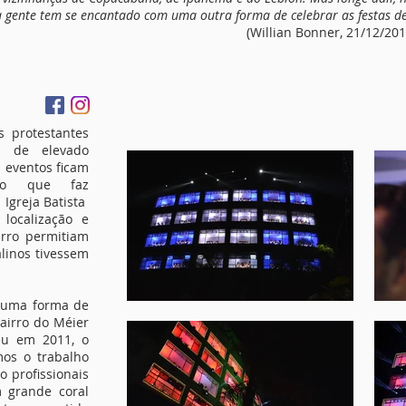
a gente tem se encantado com uma outra forma de celebrar as festas de
(Willian Bonner, 21/12/201
 protestantes
s de elevado
s eventos ficam
ico que faz
Igreja Batista
localização e
irro permitiam
linos tivessem
ma forma de
airro do Méier
eu em 2011, o
mos o trabalho
o profissionais
 grande coral