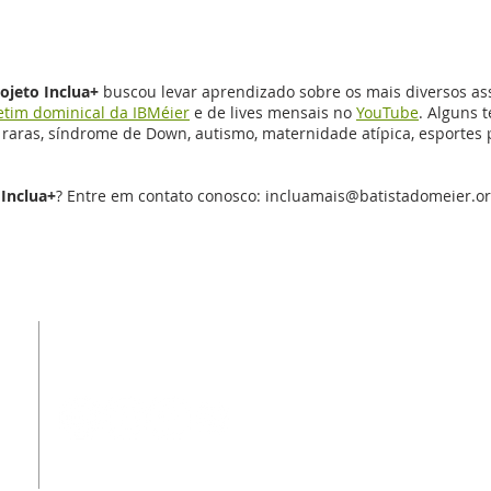
ojeto Inclua+
buscou levar aprendizado sobre os mais diversos as
etim dominical da IBMéier
e de lives mensais no
YouTube
. Alguns 
s raras, síndrome de Down, autismo, maternidade atípica, esportes
 Inclua+
? Entre em contato conosco:
incluamais@batistadomeier.or
REDES SOCIAIS