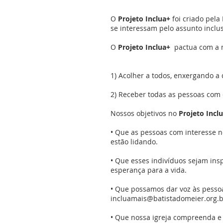
O
Projeto Inclua+
foi criado pela
se interessam pelo assunto inclus
O
Projeto Inclua+
pactua com a m
1) Acolher a todos, enxergando a
2) Receber todas as pessoas com d
Nossos objetivos no
Projeto Incl
• Que as pessoas com interesse n
estão lidando.
• Que esses indivíduos sejam in
esperança para a vida.
• Que possamos dar voz às pessoa
incluamais@batistadomeier.org.b
• Que nossa igreja compreenda e