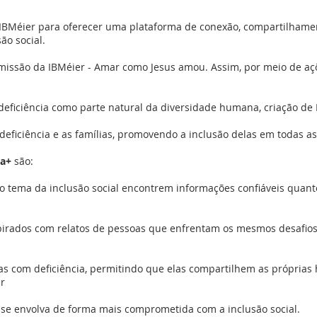
 IBMéier para oferecer uma plataforma de conexão, compartilhame
ão social.
issão da IBMéier - Amar como Jesus amou. Assim, por meio de açõ
 deficiência como parte natural da diversidade humana, criação de
eficiência e as famílias, promovendo a inclusão delas em todas as 
ua+
são:
o tema da inclusão social encontrem informações confiáveis quanto
spirados com relatos de pessoas que enfrentam os mesmos desafios
s com deficiência, permitindo que elas compartilhem as próprias h
r
 se envolva de forma mais comprometida com a inclusão social.