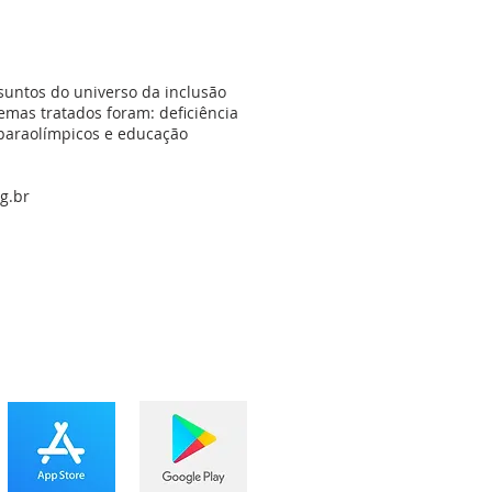
suntos do universo da inclusão
temas tratados foram: deficiência
 paraolímpicos e educação
g.br
BAIXE O APP IBMÉIER