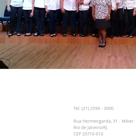
CONTATO
Tel: (21) 2599 - 3000
Rua Hermengarda, 31 - Méier
Rio de Janeiro/RJ
CEP 20710-010