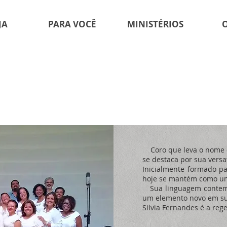
JA
PARA VOCÊ
MINISTÉRIOS
Coro que leva o nome d
se destaca por sua versa
Inicialmente formado pa
hoje se mantém como um 
Sua linguagem contempo
um elemento novo em sua
Silvia Fernandes é a reg