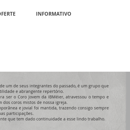
OFERTE
INFORMATIVO
e um de seus integrantes do passado, é um grupo que
tilidade e abrangente repertório.
ra ser o Coro Jovem da IBMéier, atravessou o tempo e
dos coros mistos de nossa igreja.
rânea e jovial foi mantida, trazendo consigo sempre
s participações.
ente que tem dado continuidade a esse lindo trabalho.